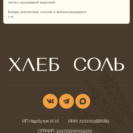
теста с кружевной корочкой.
Блюдо элегантное, сытное и запоминающееся.
1 кг
ИП Нарбутик И. И.
ИНН: 720200388689
ОГРНИП: 324723200034220
КОНТАКТЫ
УСЛУГИ
г. Тюмень,
Фуршеты
ул. Ветеранов Труда, 52
Корпоративы и банкеты
+7 (932) 622-79-16
Свадебный кейтеринг
khleb-sol.tmn@yandex.ru
Корпоративные обеды
Ежедневно с 9:00-20:00
Детские дни рождения
МЕНЮ БЛЮД
ДОКУМЕНТАЦИЯ
Всё меню
Конфиденциальность