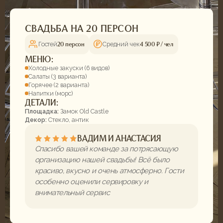
СВАДЬБА НА 80 ГОСТЕЙ
Гостей
Средний чек
80 персон
4 500 ₽ / чел
МЕНЮ:
Холодные закуски (6 видов)
Салаты (2 варианта)
Горячее (2 варианта)
Напитки (морс)
ДЕТАЛИ:
Площадка:
Гнездо
Декор:
Стекло, мрамор, зеленый
ЕКАТЕРИНА И ПАВЕЛ
Вы сделали наш свадебный вечер по-
настоящему особенным. Всё прошло
именно так, как мы мечтали — от
оформления до подачи блюд. Огромное
спасибо за профессионализм и заботу о
каждой детали!