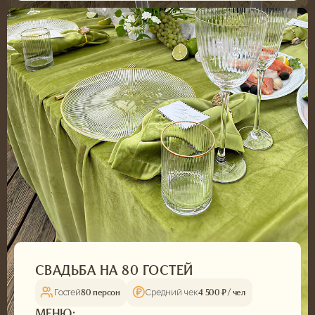
СВАДЬБА НА 40 ГОСТЕЙ
Гостей
Средний чек
40 персон
4 500 ₽ / чел
МЕНЮ:
Холодные закуски (9 вариантов)
Горячие закуски (овощи, шашлык)
Салаты и горячее (по 2 варианта)
Напитки (морс)
ДЕТАЛИ:
Площадка:
Зима лето
Декор:
Стекло, белый
ВИКТОРИЯ И ДМИТРИЙ
Все было просто идеально! Гости до сих пор