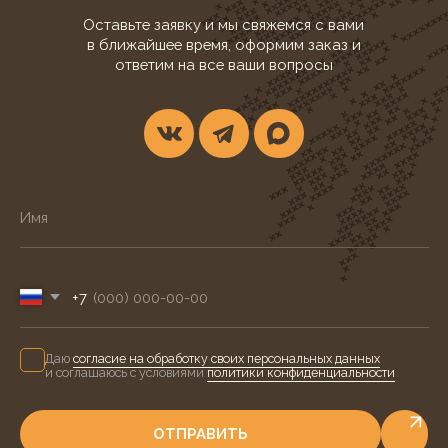
ФОТО
ДЕКОР
Белая скатерть
Прозрачные подставки в форме кубов
Стеклянные подсвечники с сухоцветами
Белые и фигурные свечи
0 ₽
ВХОДИТ В СТОИМОСТЬ
ЗОЛОТО & ДЕРЕВО
СМОТРЕТЬ
ОБСУДИТЬ
ФОТО
ДЕКОР
Белая скатерть с декоративной дорожкой
Деревянные фуршетные системы в сочетании