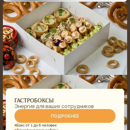
КОНТАКТЫ
УСЛУГИ
г. Тюмень,
Фуршеты
ул. Ветеранов Труда, 52
Корпоративы и банкеты
+7 (932) 622-79-16
Свадебный кейтеринг
khleb-sol.tmn@yandex.ru
Корпоративные обеды
Ежедневно с 9:00-20:00
Детские дни рождения
МЕНЮ БЛЮД
ДОКУМЕНТАЦИЯ
Всё меню
Конфиденциальность
Гастробоксы
Политика cookies
Корпоративные обеды
Согласие на обработку
Свадебное меню
Согласие на рассылку
Детское меню
Оферта
Фуршетное меню
Разработка сайта
Банкетное меню
Торты и десерты
ИНФОРМАЦИЯ
О нас