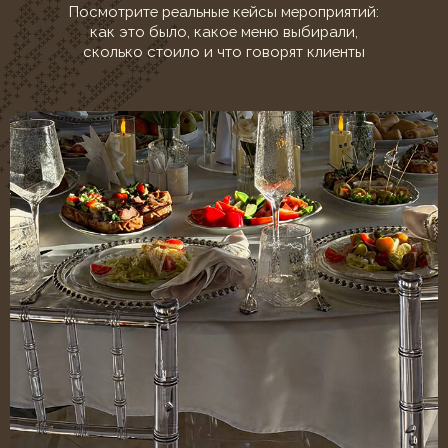
Площадка:
Замок Old Castle
Декор:
Стекло, антик
ВАДИМ И АНАСТАСИЯ
Спасибо вашей команде за потрясающую
организацию нашей свадьбы! Всё было
красиво, вкусно и очень атмосферно. Гости
особенно оценили сервировку и
внимательный сервис