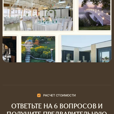
сравнивать варианты и выбирать
хочется не координиров
решение без скрытых доплат и
самостоятельно, а пере
неожиданных расходов.
организацию в одни рук
СДЕЛАТЬ ЗАКАЗ
СДЕЛАТЬ ЗАКАЗ
ЛОГИСТИКА И СЕРВИС
МЫ ПРИВЕЗЁМ, НАКРОЕМ И
УБЕРЁМ — ВАМ ОСТАЁТСЯ
ТОЛЬКО НАСЛАЖДАТЬСЯ