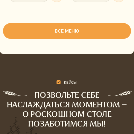
СВАДЬБА НА 20 ПЕРСОН
Гостей
Средний чек
20 персон
4 500 ₽ / чел
МЕНЮ:
Холодные закуски (6 видов)
Салаты (3 варианта)
Горячее (2 варианта)
Напитки (морс)
ДЕТАЛИ: