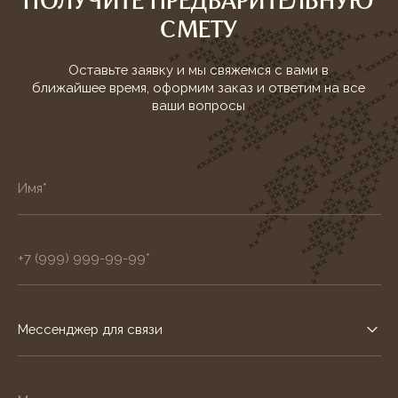
Индивидуальный менеджер
Составит меню исходя из пожеланий
заказчика
Монтаж на площадке
Банкетный менеджер курирует работу
персонала и следит за таймингом
Любое мероприятие
Обеспечим профессиональное обслуживание
на любом вашем мероприятии
Демонтаж после события
Уберем все после мероприятия. Оставляем
посуду на 1 день