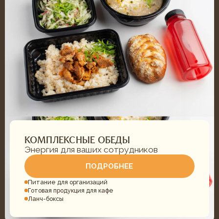
+7 (932) 622-79-16
Звоните с 9:00 до 20:00
ИП Нарбутик И. И.
ИНН: 720200388689
ОГРНИП: 324723200034220