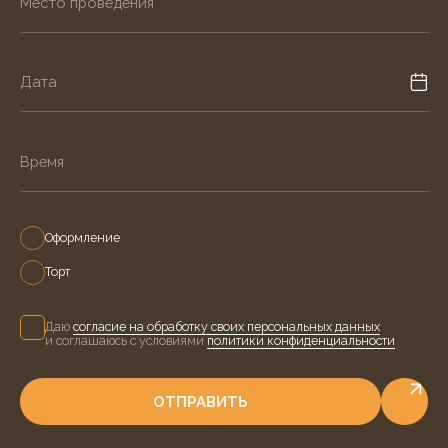
МОБИЛЬНЫ В ЛЮБУЮ
ПОГОДУ
Дождь, снег, жара — наша команда обеспечит
безупречный сервис в любых условиях.
Специальное оборудование и опыт работы на
открытом воздухе.
ПРИРОДА И ПИКНИКИ
ОФИСНЫЕ
ПРОСТРАНСТВА
ЧАСТНЫЕ
ШАТРЫ И ПАЛАТКИ
ТЕРРИТОРИИ
УСЛУГИ
ДРУГОЙ ФОРМАТ
СОБЫТИЯ? ПОСМОТРИТЕ
ВСЕ УСЛУГИ КЕЙТЕРИНГА