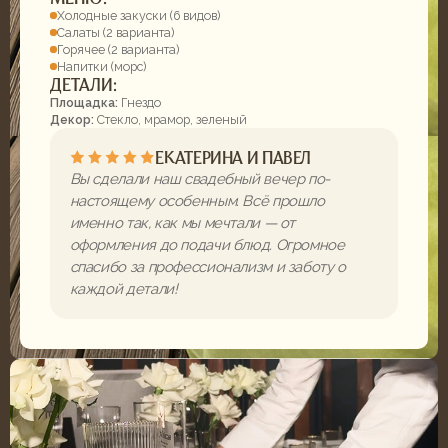
вспоминают вкусные закуски и невероятно
красивое оформление. Спасибо, что
помогли создать такой тёплый и
незабываемый праздник для нас и наших
близких
КОНТАКТЫ
ОРГАНИЗУЕМ БАНКЕТ
НА ВАШЕ МЕРОПРИЯТИЕ
Оставьте заявку и мы свяжемся с вами
в ближайшее время, оформим заказ и
ответим на все ваши вопросы