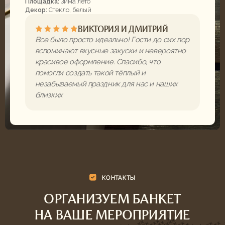
Каждый вид элементов сервировки представлен 7
базовыми наборами — посуда, скатерти, салфетки,
бокалы и подставки. Их сочетания дают более 50
уникальных вариантов оформления стола, а при желании
мы создадим эксклюзивный декор под ваш стиль.
0 ₽
ВХОДИТ В СТОИМОСТЬ
СТЕКЛО
СМОТРЕТЬ
ОБСУДИТЬ