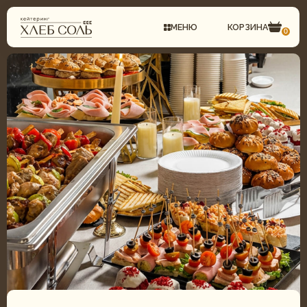
МЕНЮ
КОРЗИНА
0
СВАДЕБНЫЙ КЕЙТЕРИНГ
ГАСТРОБОКСЫ
КОМПЛЕКСНЫЕ ОБЕДЫ
ФУРШЕТНОЕ МЕНЮ
ФУРШЕТ
БАНКЕТНОЕ МЕНЮ
БАНКЕТ
СВАДЕБНОЕ МЕНЮ
ДЕТСКИЙ КЕЙТЕРИНГ
ДЕТСКОЕ МЕНЮ
ТОРТЫ И ДЕСЕРТЫ
ТОРТЫ И ДЕСЕРТЫ
ГАСТРОБОКСЫ
ПИРОГИ И ПИЦЦА
КОМПЛЕКСНЫЕ ОБЕДЫ
БАНКЕТ ПОД КЛЮЧ
В ТЮМЕНИ
Организуем банкетное обслуживание на любом
мероприятии. Предоставим мебель, посуду и