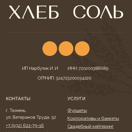
ИП Нарбутик И. И.
ИНН: 720200388689
ОГРНИП: 324723200034220
КОНТАКТЫ
УСЛУГИ
г. Тюмень,
Фуршеты
ул. Ветеранов Труда, 52
Корпоративы и банкеты
+7 (932) 622-79-16
Свадебный кейтеринг
khleb-sol.tmn@yandex.ru
Корпоративные обеды
Ежедневно с 9:00-20:00
Детские дни рождения
МЕНЮ БЛЮД
ДОКУМЕНТАЦИЯ
Всё меню
Конфиденциальность
Гастробоксы
Политика cookies
Корпоративные обеды
Согласие на обработку
Свадебное меню
Согласие на рассылку
Детское меню
Оферта
Фуршетное меню
Разработка сайта
Банкетное меню