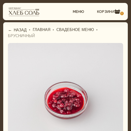
МЕНЮ
КОРЗИНА
0
←
•
ГЛАВНАЯ
•
СВАДЕБНОЕ МЕНЮ
•
НАЗАД
БРУСНИЧНЫЙ
СВАДЕБНЫЙ КЕЙТЕРИНГ
ГАСТРОБОКСЫ
КОМПЛЕКСНЫЕ ОБЕДЫ
ФУРШЕТНОЕ МЕНЮ
ФУРШЕТ
БАНКЕТНОЕ МЕНЮ
БАНКЕТ
СВАДЕБНОЕ МЕНЮ
ДЕТСКИЙ КЕЙТЕРИНГ
ДЕТСКОЕ МЕНЮ
ТОРТЫ И ДЕСЕРТЫ
ТОРТЫ И ДЕСЕРТЫ
ГАСТРОБОКСЫ
ПИРОГИ И ПИЦЦА
КОМПЛЕКСНЫЕ ОБЕДЫ