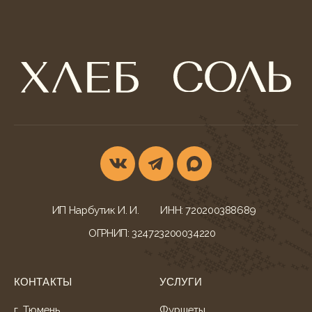
ИП Нарбутик И. И.
ИНН: 720200388689
ОГРНИП: 324723200034220
КОНТАКТЫ
УСЛУГИ
г. Тюмень,
Фуршеты
ул. Ветеранов Труда, 52
Корпоративы и банкеты
+7 (932) 622-79-16
Свадебный кейтеринг
khleb-sol.tmn@yandex.ru
Корпоративные обеды
Ежедневно с 9:00-20:00
Детские дни рождения
МЕНЮ БЛЮД
ДОКУМЕНТАЦИЯ
Всё меню
Конфиденциальность
Гастробоксы
Политика cookies
Корпоративные обеды
Согласие на обработку
Свадебное меню
Согласие на рассылку
Детское меню
Оферта