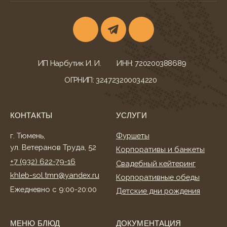
КОНТАКТЫ
УСЛУГИ
г. Тюмень,
Фуршеты
ул. Ветеранов Труда, 52
Корпоративы и банкеты
+7 (932) 622-79-16
Свадебный кейтеринг
khleb-sol.tmn@yandex.ru
Корпоративные обеды
Ежедневно с 9:00-20:00
Детские дни рождения
МЕНЮ БЛЮД
ДОКУМЕНТАЦИЯ
Всё меню
Конфиденциальность
Гастробоксы
Политика cookies
Корпоративные обеды
Согласие на обработку
Свадебное меню
Согласие на рассылку
Детское меню
Оферта
Фуршетное меню
Разработка сайта
Банкетное меню
Торты и десерты
ИНФОРМАЦИЯ
О нас