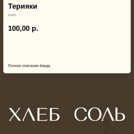
Терияки
main
100,00
р.
В корзину
Полное описание блюда
ИП Нарбутик И. И.
ИНН: 720200388689
ОГРНИП: 324723200034220