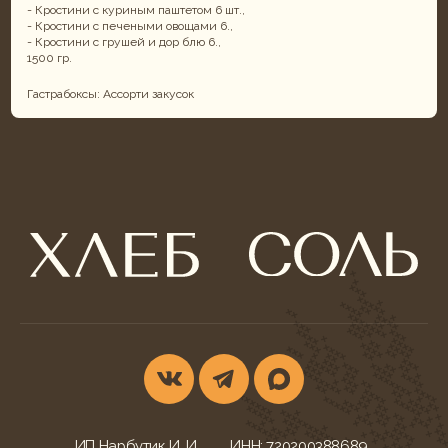
- Кростини с куриным паштетом 6 шт.,
- Кростини с печеными овощами 6.,
- Кростини с грушей и дор блю 6.,
1500 гр.
Гастрабоксы: Ассорти закусок
ИП Нарбутик И. И.
ИНН: 720200388689
ОГРНИП: 324723200034220
КОНТАКТЫ
УСЛУГИ
г. Тюмень,
Фуршеты
ул. Ветеранов Труда, 52
Корпоративы и банкеты
+7 (932) 622-79-16
Свадебный кейтеринг
khleb-sol.tmn@yandex.ru
Корпоративные обеды
Ежедневно с 9:00-20:00
Детские дни рождения
МЕНЮ БЛЮД
ДОКУМЕНТАЦИЯ