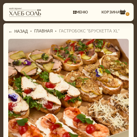
МЕНЮ
КОРЗИНА
0
←
•
ГЛАВНАЯ
•
ГАСТРОБОКС "БРУСКЕТТА XL"
НАЗАД
СВАДЕБНЫЙ КЕЙТЕРИНГ
ГАСТРОБОКСЫ
КОМПЛЕКСНЫЕ ОБЕДЫ
ФУРШЕТНОЕ МЕНЮ
ФУРШЕТ
БАНКЕТНОЕ МЕНЮ
БАНКЕТ
СВАДЕБНОЕ МЕНЮ
ДЕТСКИЙ КЕЙТЕРИНГ
ДЕТСКОЕ МЕНЮ
ТОРТЫ И ДЕСЕРТЫ
ТОРТЫ И ДЕСЕРТЫ
ГАСТРОБОКСЫ
ПИРОГИ И ПИЦЦА
КОМПЛЕКСНЫЕ ОБЕДЫ