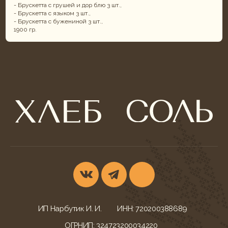
- Брускетта с грушей и дор блю 3 шт.,
- Брускетта с языком 3 шт.,
- Брускетта с бужениной 3 шт.,
1900 гр.
ИП Нарбутик И. И.
ИНН: 720200388689
ОГРНИП: 324723200034220
КОНТАКТЫ
УСЛУГИ
г. Тюмень,
Фуршеты
ул. Ветеранов Труда, 52
Корпоративы и банкеты
+7 (932) 622-79-16
Свадебный кейтеринг
khleb-sol.tmn@yandex.ru
Корпоративные обеды
Ежедневно с 9:00-20:00
Детские дни рождения
МЕНЮ БЛЮД
ДОКУМЕНТАЦИЯ
Всё меню
Конфиденциальность