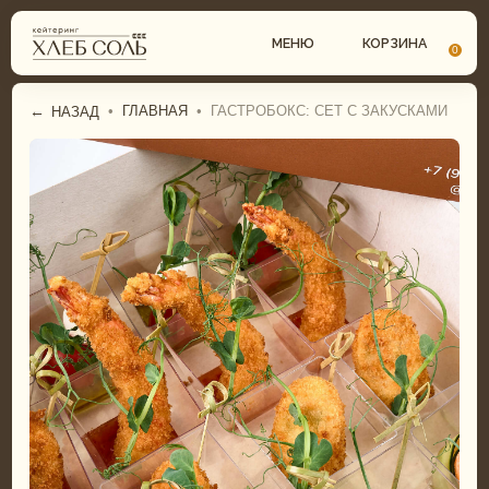
МЕНЮ
КОРЗИНА
0
←
•
ГЛАВНАЯ
•
ГАСТРОБОКС: СЕТ С ЗАКУСКАМИ
НАЗАД
СВАДЕБНЫЙ КЕЙТЕРИНГ
ГАСТРОБОКСЫ
КОМПЛЕКСНЫЕ ОБЕДЫ
ФУРШЕТНОЕ МЕНЮ
ФУРШЕТ
БАНКЕТНОЕ МЕНЮ
БАНКЕТ
СВАДЕБНОЕ МЕНЮ
ДЕТСКИЙ КЕЙТЕРИНГ
ДЕТСКОЕ МЕНЮ
ТОРТЫ И ДЕСЕРТЫ
ТОРТЫ И ДЕСЕРТЫ
ГАСТРОБОКСЫ
ПИРОГИ И ПИЦЦА
КОМПЛЕКСНЫЕ ОБЕДЫ