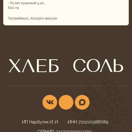
- Рулет куриный 4 шт.,
620 гр
Гастрабоксы: Ассорти закусок
ИП Нарбутик И. И.
ИНН: 720200388689
ОГРНИП: 324723200034220
КОНТАКТЫ
УСЛУГИ
г. Тюмень,
Фуршеты
ул. Ветеранов Труда, 52
Корпоративы и банкеты
+7 (932) 622-79-16
Свадебный кейтеринг
khleb-sol.tmn@yandex.ru
Корпоративные обеды
Ежедневно с 9:00-20:00
Детские дни рождения
МЕНЮ БЛЮД
ДОКУМЕНТАЦИЯ
Всё меню
Конфиденциальность