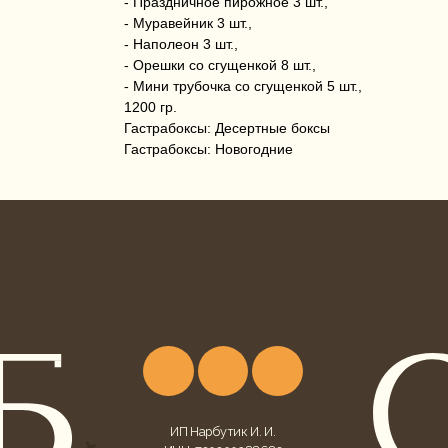
- Праздничное пирожное 3 шт.,
- Муравейник 3 шт.,
- Наполеон 3 шт.,
- Орешки со сгущенкой 8 шт.,
- Мини трубочка со сгущенкой 5 шт.,
1200 гр.
Гастрабоксы: Десертные боксы
Гастрабоксы: Новогодние
ИП Нарбутик И. И.
ИНН: 720200388689
ОГРНИП: 324723200034220