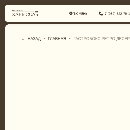
ТЮМЕНЬ
+7 (932) 622-79-16
←
•
ГЛАВНАЯ
•
ГАСТРОБОКС РЕТРО ДЕСЕ
НАЗАД
ГАСТРОБОКСЫ
СВАДЕБНЫЙ КЕЙТЕ
ФУРШЕТНОЕ МЕНЮ
КОМПЛЕКСНЫЕ ОБ
БАНКЕТНОЕ МЕНЮ
ФУРШЕТ
СВАДЕБНОЕ МЕНЮ
БАНКЕТ
ДЕТСКОЕ МЕНЮ
ДЕТСКИЙ КЕЙТЕРИН
ТОРТЫ И ДЕСЕРТЫ
ТОРТЫ И ДЕСЕРТЫ
ПИРОГИ И ПИЦЦА
ГАСТРОБОКСЫ
КОМПЛЕКСНЫЕ ОБЕДЫ