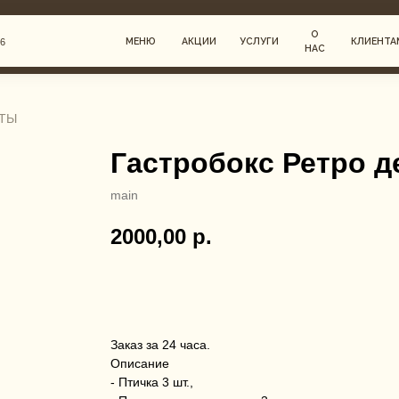
О
МЕНЮ
АКЦИИ
УСЛУГИ
КЛИЕНТАМ
НАС
РТЫ
РИНГ
Гастробокс Ретро 
ЕДЫ
main
2000,00
р.
Г
В корзину
Заказ за 24 часа.
Описание
- Птичка 3 шт.,