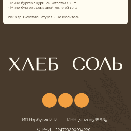
- Мини бургер с куриной котлетой 10 шт.,
- Мини бургер с домашней котлетой 10 шт.,
2000 гр. В составе натуральные красители
ИП Нарбутик И. И.
ИНН: 720200388689
ОГРНИП: 324723200034220
КОНТАКТЫ
УСЛУГИ
г. Тюмень,
Фуршеты
ул. Ветеранов Труда, 52
Корпоративы и банкеты
+7 (932) 622-79-16
Свадебный кейтеринг
khleb-sol.tmn@yandex.ru
Корпоративные обеды
Ежедневно с 9:00-20:00
Детские дни рождения
МЕНЮ БЛЮД
ДОКУМЕНТАЦИЯ
Всё меню
Конфиденциальность