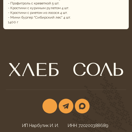
- Профитроль с креветкой 5 шт.
- Кростини с куриным рулетом 4 шт.
- Кростини с риетом из лосося 4 шт.
- Мини бургер "Сибирский лес" 4 шт.
1400 г
ИП Нарбутик И. И.
ИНН: 720200388689
ОГРНИП: 324723200034220
КОНТАКТЫ
УСЛУГИ
г. Тюмень,
Фуршеты
ул. Ветеранов Труда, 52
Корпоративы и банкеты
+7 (932) 622-79-16
Свадебный кейтеринг
khleb-sol.tmn@yandex.ru
Корпоративные обеды
Ежедневно с 9:00-20:00
Детские дни рождения
МЕНЮ БЛЮД
ДОКУМЕНТАЦИЯ