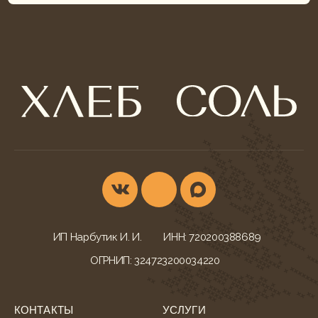
ИП Нарбутик И. И.
ИНН: 720200388689
ОГРНИП: 324723200034220
КОНТАКТЫ
УСЛУГИ
г. Тюмень,
Фуршеты
ул. Ветеранов Труда, 52
Корпоративы и банкеты
+7 (932) 622-79-16
Свадебный кейтеринг
khleb-sol.tmn@yandex.ru
Корпоративные обеды
Ежедневно с 9:00-20:00
Детские дни рождения
МЕНЮ БЛЮД
ДОКУМЕНТАЦИЯ
Всё меню
Конфиденциальность
Гастробоксы
Политика cookies
Корпоративные обеды
Согласие на обработку
Свадебное меню
Согласие на рассылку