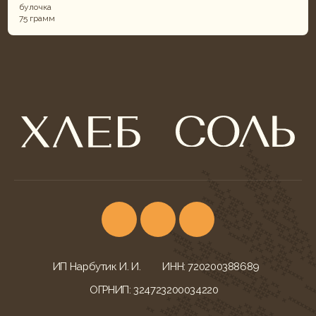
булочка
75 грамм
ИП Нарбутик И. И.
ИНН: 720200388689
ОГРНИП: 324723200034220
КОНТАКТЫ
УСЛУГИ
г. Тюмень,
Фуршеты
ул. Ветеранов Труда, 52
Корпоративы и банкеты
+7 (932) 622-79-16
Свадебный кейтеринг
khleb-sol.tmn@yandex.ru
Корпоративные обеды
Ежедневно с 9:00-20:00
Детские дни рождения
МЕНЮ БЛЮД
ДОКУМЕНТАЦИЯ
Всё меню
Конфиденциальность
Гастробоксы
Политика cookies