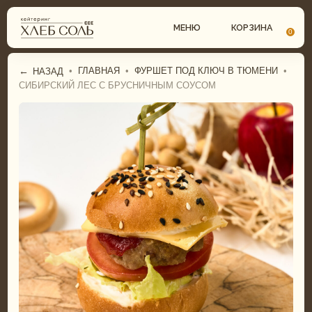
МЕНЮ
КОРЗИНА
0
←
•
ГЛАВНАЯ
•
ФУРШЕТ ПОД КЛЮЧ В ТЮМЕНИ
•
НАЗАД
СИБИРСКИЙ ЛЕС С БРУСНИЧНЫМ СОУСОМ
СВАДЕБНЫЙ КЕЙТЕРИНГ
ГАСТРОБОКСЫ
КОМПЛЕКСНЫЕ ОБЕДЫ
ФУРШЕТНОЕ МЕНЮ
ФУРШЕТ
БАНКЕТНОЕ МЕНЮ
БАНКЕТ
СВАДЕБНОЕ МЕНЮ
ДЕТСКИЙ КЕЙТЕРИНГ
ДЕТСКОЕ МЕНЮ
ТОРТЫ И ДЕСЕРТЫ
ТОРТЫ И ДЕСЕРТЫ
ГАСТРОБОКСЫ
ПИРОГИ И ПИЦЦА
КОМПЛЕКСНЫЕ ОБЕДЫ