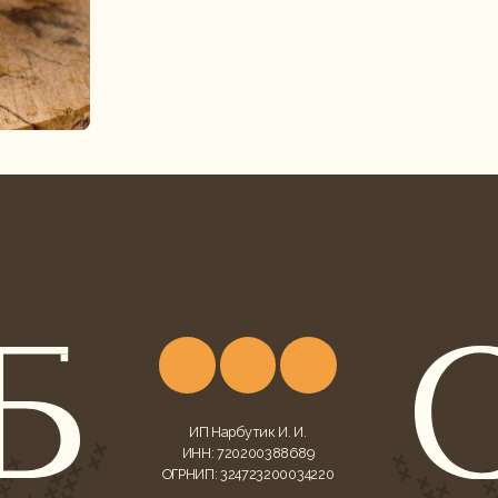
ИП Нарбутик И. И.
ИНН: 720200388689
ОГРНИП: 324723200034220