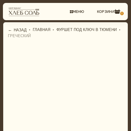
МЕНЮ
КОРЗИНА
0
←
•
ГЛАВНАЯ
•
ФУРШЕТ ПОД КЛЮЧ В ТЮМЕНИ
•
НАЗАД
ГРЕЧЕСКИЙ
СВАДЕБНЫЙ КЕЙТЕРИНГ
ГАСТРОБОКСЫ
КОМПЛЕКСНЫЕ ОБЕДЫ
ФУРШЕТНОЕ МЕНЮ
ФУРШЕТ
БАНКЕТНОЕ МЕНЮ
БАНКЕТ
СВАДЕБНОЕ МЕНЮ
ДЕТСКИЙ КЕЙТЕРИНГ
ДЕТСКОЕ МЕНЮ
ТОРТЫ И ДЕСЕРТЫ
ТОРТЫ И ДЕСЕРТЫ
ГАСТРОБОКСЫ
ПИРОГИ И ПИЦЦА
КОМПЛЕКСНЫЕ ОБЕДЫ