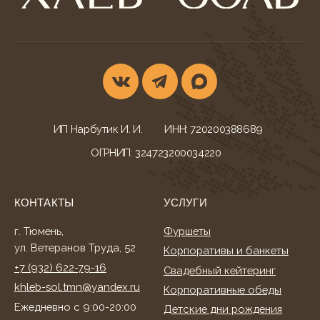
КОНТАКТЫ
УСЛУГИ
г. Тюмень,
Фуршеты
ул. Ветеранов Труда, 52
Корпоративы и банкеты
+7 (932) 622-79-16
Свадебный кейтеринг
khleb-sol.tmn@yandex.ru
Корпоративные обеды
Ежедневно с 9:00-20:00
Детские дни рождения
МЕНЮ БЛЮД
ДОКУМЕНТАЦИЯ
Всё меню
Конфиденциальность
Гастробоксы
Политика cookies
Корпоративные обеды
Согласие на обработку
Свадебное меню
Согласие на рассылку
Детское меню
Оферта
Фуршетное меню
Разработка сайта
Банкетное меню
Торты и десерты