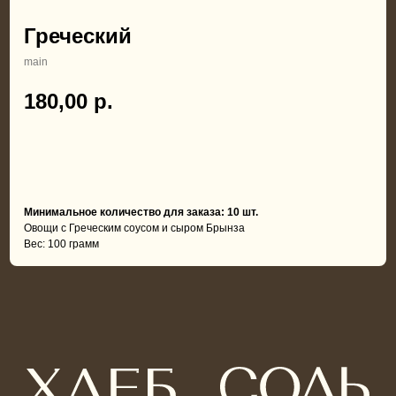
Греческий
main
180,00
р.
В корзину
Минимальное количество для заказа: 10 шт.
Овощи с Греческим соусом и сыром Брынза
Вес: 100 грамм
ИП Нарбутик И. И.
ИНН: 720200388689
ОГРНИП: 324723200034220