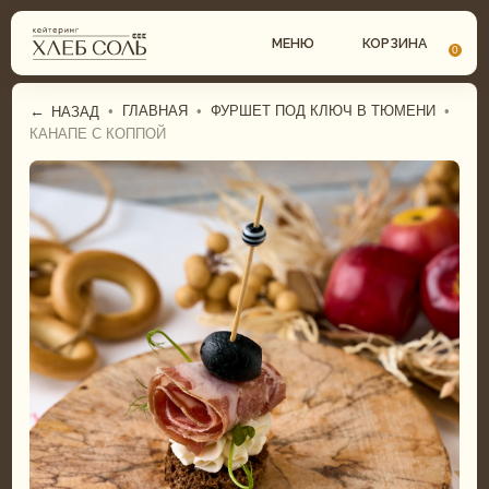
МЕНЮ
КОРЗИНА
0
←
•
ГЛАВНАЯ
•
ФУРШЕТ ПОД КЛЮЧ В ТЮМЕНИ
•
НАЗАД
КАНАПЕ С КОППОЙ
СВАДЕБНЫЙ КЕЙТЕРИНГ
ГАСТРОБОКСЫ
КОМПЛЕКСНЫЕ ОБЕДЫ
ФУРШЕТНОЕ МЕНЮ
ФУРШЕТ
БАНКЕТНОЕ МЕНЮ
БАНКЕТ
СВАДЕБНОЕ МЕНЮ
ДЕТСКИЙ КЕЙТЕРИНГ
ДЕТСКОЕ МЕНЮ
ТОРТЫ И ДЕСЕРТЫ
ТОРТЫ И ДЕСЕРТЫ
ГАСТРОБОКСЫ
ПИРОГИ И ПИЦЦА
КОМПЛЕКСНЫЕ ОБЕДЫ