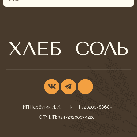
ИП Нарбутик И. И.
ИНН: 720200388689
ОГРНИП: 324723200034220
КОНТАКТЫ
УСЛУГИ
г. Тюмень,
Фуршеты
ул. Ветеранов Труда, 52
Корпоративы и банкеты
+7 (932) 622-79-16
Свадебный кейтеринг
khleb-sol.tmn@yandex.ru
Корпоративные обеды
Ежедневно с 9:00-20:00
Детские дни рождения
МЕНЮ БЛЮД
ДОКУМЕНТАЦИЯ
Всё меню
Конфиденциальность
Гастробоксы
Политика cookies
Корпоративные обеды
Согласие на обработку