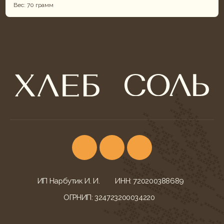
Вес: 70 грамм
ИП Нарбутик И. И.
ИНН: 720200388689
ОГРНИП: 324723200034220
КОНТАКТЫ
УСЛУГИ
г. Тюмень,
Фуршеты
ул. Ветеранов Труда, 52
Корпоративы и банкеты
+7 (932) 622-79-16
Свадебный кейтеринг
khleb-sol.tmn@yandex.ru
Корпоративные обеды
Ежедневно с 9:00-20:00
Детские дни рождения
МЕНЮ БЛЮД
ДОКУМЕНТАЦИЯ
Всё меню
Конфиденциальность
Гастробоксы
Политика cookies
Корпоративные обеды
Согласие на обработку