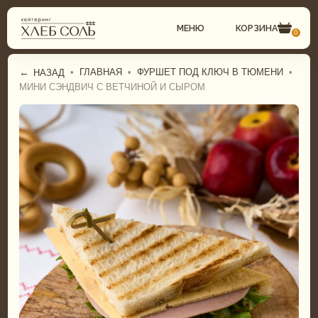
МЕНЮ
КОРЗИНА
0
←
•
ГЛАВНАЯ
•
ФУРШЕТ ПОД КЛЮЧ В ТЮМЕНИ
•
НАЗАД
МИНИ СЭНДВИЧ С ВЕТЧИНОЙ И СЫРОМ
СВАДЕБНЫЙ КЕЙТЕРИНГ
ГАСТРОБОКСЫ
КОМПЛЕКСНЫЕ ОБЕДЫ
ФУРШЕТНОЕ МЕНЮ
ФУРШЕТ
БАНКЕТНОЕ МЕНЮ
БАНКЕТ
СВАДЕБНОЕ МЕНЮ
ДЕТСКИЙ КЕЙТЕРИНГ
ДЕТСКОЕ МЕНЮ
ТОРТЫ И ДЕСЕРТЫ
ТОРТЫ И ДЕСЕРТЫ
ГАСТРОБОКСЫ
ПИРОГИ И ПИЦЦА
КОМПЛЕКСНЫЕ ОБЕДЫ