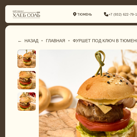
ТЮМЕНЬ
+7 (932) 622-79-16
←
•
ГЛАВНАЯ
•
ФУРШЕТ ПОД КЛЮЧ В ТЮМЕН
НАЗАД
ГАСТРОБОКСЫ
СВАДЕБНЫЙ КЕЙТЕ
ФУРШЕТНОЕ МЕНЮ
КОМПЛЕКСНЫЕ ОБ
БАНКЕТНОЕ МЕНЮ
ФУРШЕТ
СВАДЕБНОЕ МЕНЮ
БАНКЕТ
ДЕТСКОЕ МЕНЮ
ДЕТСКИЙ КЕЙТЕРИН
ТОРТЫ И ДЕСЕРТЫ
ТОРТЫ И ДЕСЕРТЫ
ПИРОГИ И ПИЦЦА
ГАСТРОБОКСЫ
КОМПЛЕКСНЫЕ ОБЕДЫ