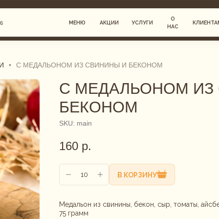
О
МЕНЮ
АКЦИИ
УСЛУГИ
КЛИЕНТАМ
НАС
И
•
С МЕДАЛЬОНОМ ИЗ СВИНИНЫ И БЕКОНОМ
С МЕДАЛЬОНОМ ИЗ
РИНГ
ЕДЫ
БЕКОНОМ
SKU:
main
Г
160
р.
В КОРЗИНУ
Медальон из свинины, бекон, сыр, томаты, айсб
75 грамм