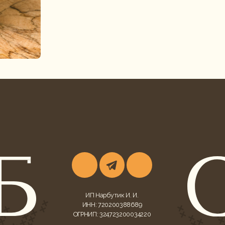
ИП Нарбутик И. И.
ИНН: 720200388689
ОГРНИП: 324723200034220