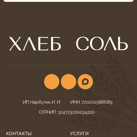
ИП Нарбутик И. И.
ИНН: 720200388689
ОГРНИП: 324723200034220
КОНТАКТЫ
УСЛУГИ
г. Тюмень,
Фуршеты
ул. Ветеранов Труда, 52
Корпоративы и банкеты
+7 (932) 622-79-16
Свадебный кейтеринг
khleb-sol.tmn@yandex.ru
Корпоративные обеды
Ежедневно с 9:00-20:00
Детские дни рождения
МЕНЮ БЛЮД
ДОКУМЕНТАЦИЯ
Всё меню
Конфиденциальность
Гастробоксы
Политика cookies
Корпоративные обеды
Согласие на обработку
Свадебное меню
Согласие на рассылку