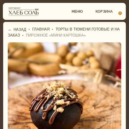
МЕНЮ
КОРЗИНА
0
←
•
ГЛАВНАЯ
•
ТОРТЫ В ТЮМЕНИ ГОТОВЫЕ И НА
НАЗАД
ЗАКАЗ
•
ПИРОЖНОЕ «МИНИ КАРТОШКА»
СВАДЕБНЫЙ КЕЙТЕРИНГ
ГАСТРОБОКСЫ
КОМПЛЕКСНЫЕ ОБЕДЫ
ФУРШЕТНОЕ МЕНЮ
ФУРШЕТ
БАНКЕТНОЕ МЕНЮ
БАНКЕТ
СВАДЕБНОЕ МЕНЮ
ДЕТСКИЙ КЕЙТЕРИНГ
ДЕТСКОЕ МЕНЮ
ТОРТЫ И ДЕСЕРТЫ
ТОРТЫ И ДЕСЕРТЫ
ГАСТРОБОКСЫ
ПИРОГИ И ПИЦЦА
КОМПЛЕКСНЫЕ ОБЕДЫ