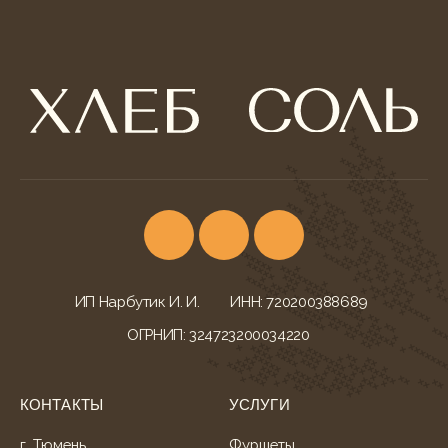
ИП Нарбутик И. И.
ИНН: 720200388689
ОГРНИП: 324723200034220
КОНТАКТЫ
УСЛУГИ
г. Тюмень,
Фуршеты
ул. Ветеранов Труда, 52
Корпоративы и банкеты
+7 (932) 622-79-16
Свадебный кейтеринг
khleb-sol.tmn@yandex.ru
Корпоративные обеды
Ежедневно с 9:00-20:00
Детские дни рождения
МЕНЮ БЛЮД
ДОКУМЕНТАЦИЯ
Всё меню
Конфиденциальность
Гастробоксы
Политика cookies
Корпоративные обеды
Согласие на обработку
Свадебное меню
Согласие на рассылку
Детское меню
Оферта